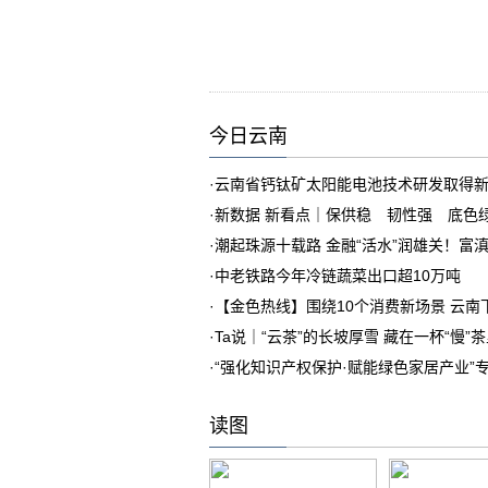
今日云南
·
云南省钙钛矿太阳能电池技术研发取得
·
新数据 新看点｜保供稳 韧性强 底色
·
潮起珠源十载路 金融“活水”润雄关！富
·
中老铁路今年冷链蔬菜出口超10万吨
·
【金色热线】围绕10个消费新场景 云
·
Ta说｜“云茶”的长坡厚雪 藏在一杯“慢”
·
“强化知识产权保护·赋能绿色家居产业”
读图