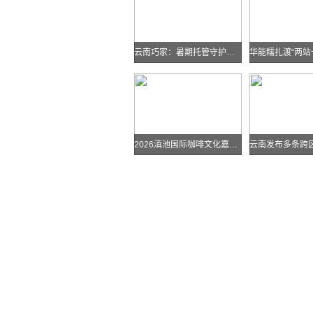
云南巧家：暑期托管守护孩子快乐假期
2026滇池国际咖啡文化嘉年华怎么去？最全交通攻略戳进来→