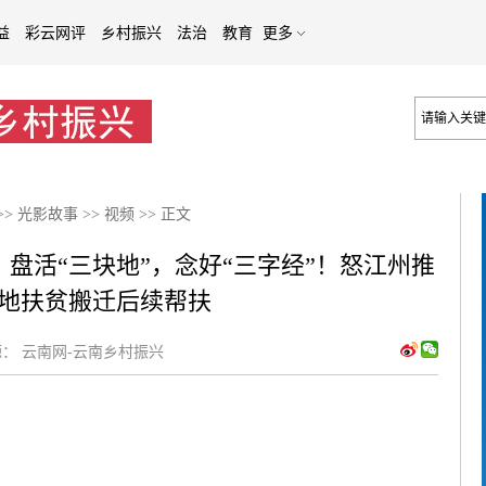
益
彩云网评
乡村振兴
法治
教育
更多
>>
光影故事
>>
视频
>>
正文
】盘活“三块地”，念好“三字经”！怒江州推
地扶贫搬迁后续帮扶
：
云南网-云南乡村振兴