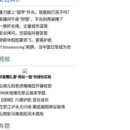
暴力披上“国学”外衣，就能殴打孩子吗？
直播间午夜“狩猎”，平台别再装睡了
一根杆长椅，丈量城市温情
安全拷问，岂容临时搜答案
带薪休假既要领飞，更需护航
“Chinamaxxing”刷屏，当中国日常成为世
界
视频
华能糯扎渡“两站一园”的绿色实践
云南元阳老虎嘴梯田开镰收割
288米电梯托举云端求学路
【视频】六健护航 茁壮成长
在怒江泸水大兴地 邂逅烟雨峡谷秘境
云南耿马傣族民间木偶戏
专题