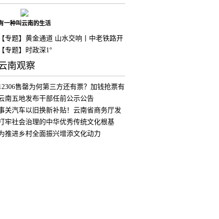
有一种叫云南的生活
【专题】黄金通道 山水交响丨中老铁路开
通
【专题】时政深1°
云南观察
12306售罄为何第三方还有票？加钱抢票有
用
云南五地发布干部任前公示公告
事关汽车以旧换新补贴！云南省商务厅发
布公
打牢社会治理的中华优秀传统文化根基
为推进乡村全面振兴增添文化动力