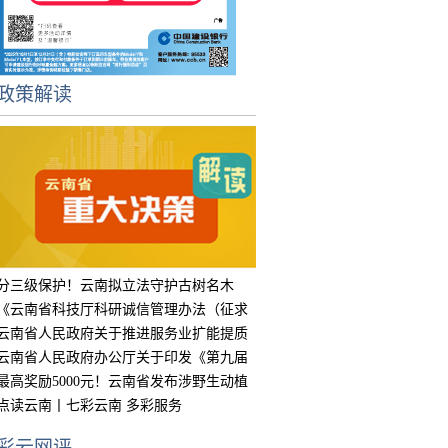
政策解读
分三级保护！云南拟立法守护古树名木
《云南省科技厅科研诚信管理办法（征求
意见
云南省人民政府关于推进服务业扩能提质
的实
云南省人民政府办公厅关于印发《第九届
中国
最高奖励5000元！云南省发布涉野生动植
物违
点读云南丨七彩云南 多彩服务
彩云网评