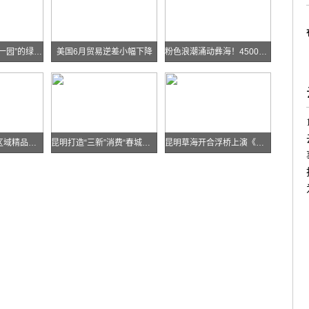
华能糯扎渡“两站一园”的绿色实践
美国6月贸易逆差小幅下降
粉色浪潮涌动彝海！4500余名跑者乐跑楚雄喜迎火把节
云南发布多条跨区域精品自驾线路
昆明打造“三新”消费“春城样板”
昆明草海开合浮桥上演《目瑙纵歌》刀舞