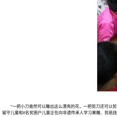
“一把小刀竟然可以雕出这么漂亮的花，一把剪刀还可以剪出
留守儿童和8名贫困户儿童正在向非遗传承人学习果雕、剪纸