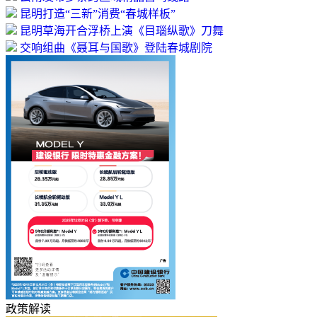
昆明打造“三新”消费“春城样板”
昆明草海开合浮桥上演《目瑙纵歌》刀舞
交响组曲《聂耳与国歌》登陆春城剧院
政策解读