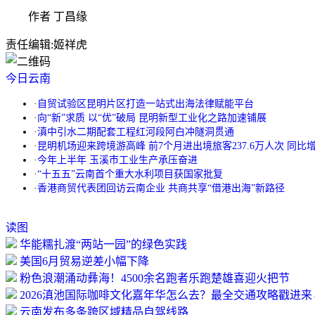
作者 丁昌缘
责任编辑:
姬祥虎
今日云南
·
自贸试验区昆明片区打造一站式出海法律赋能平台
·
向“新”求质 以“优”破局 昆明新型工业化之路加速铺展
·
滇中引水二期配套工程红河段阿白冲隧洞贯通
·
昆明机场迎来跨境游高峰 前7个月进出境旅客237.6万人次 同比增长
·
今年上半年 玉溪市工业生产承压奋进
·
“十五五”云南首个重大水利项目获国家批复
·
香港商贸代表团回访云南企业 共商共享“借港出海”新路径
读图
华能糯扎渡“两站一园”的绿色实践
美国6月贸易逆差小幅下降
粉色浪潮涌动彝海！4500余名跑者乐跑楚雄喜迎火把节
2026滇池国际咖啡文化嘉年华怎么去？最全交通攻略戳进来
云南发布多条跨区域精品自驾线路