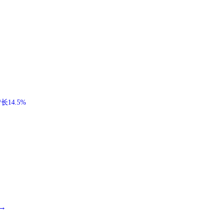
14.5%
→