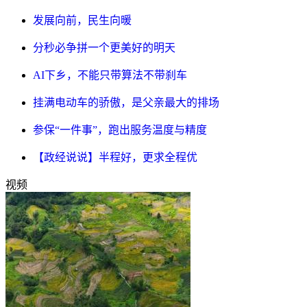
发展向前，民生向暖
分秒必争拼一个更美好的明天
AI下乡，不能只带算法不带刹车
挂满电动车的骄傲，是父亲最大的排场
参保“一件事”，跑出服务温度与精度
【政经说说】半程好，更求全程优
视频