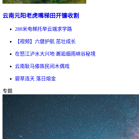
云南元阳老虎嘴梯田开镰收割
288米电梯托举云端求学路
【视频】六健护航 茁壮成长
在怒江泸水大兴地 邂逅烟雨峡谷秘境
云南耿马傣族民间木偶戏
碧草连天 落日熔金
专题