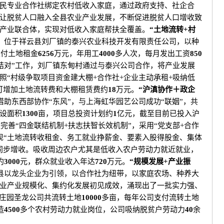
民专业合作社绑定农村低收入家庭，通过政府支持、社企合
让脱贫人口融入全县农业产业发展，不断促进脱贫人口增收致
产业联合体，实现对低收入家庭帮扶全覆盖。
“土地流转+村
。
位于祥云县刘厂镇的泰兴农业科技开发有限责任公司，以种
支付土地租金
6256
万元，年用工
4000
多人次，每月发出工资
850
结对”工作，刘厂镇东甸村通过与泰兴公司合作，将产业发展
照“村级争取项目资金建大棚+合作社+企业主动承租+吸纳低
可增加土地流转费和大棚租赁费约
18
万元。
“沪滇协作＋政企
借助东西部协作“东风”，与上海虹华园艺公司成功“联姻”，共
设面积
1300
亩，项目总投资计划约
1
亿元，截至目前已投入沪
完善“四金联结机制+扶志扶智长效机制”，采用“党支部+合作
实现“土地流转收租金、务工就业挣薪金、要素入股得股金、集体
同步增收。吸收周边农户尤其是低收入农户劳动力就近就业，
约
3000
元，群众就业收入年达
720
万元。
“规模发展+产业振
县以龙头企业为引领，以合作社为纽带，以家庭农场、种养大
业产业规模化、集约化发展初见成效，涌现出了一批实力强、
业庄园圣龙公司共流转土地
10000
多亩，每年公司支付流转土地
造
4500
多个农村劳动力就业岗位，公司吸纳脱贫户劳动力
40
余