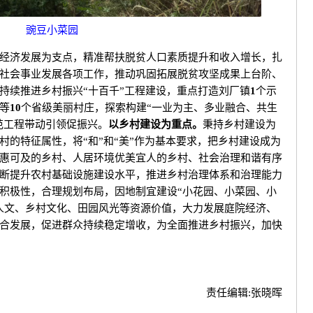
豌豆小菜园
经济发展为支点，精准帮扶脱贫人口素质提升和收入增长，扎
社会事业发展各项工作，推动巩固拓展脱贫攻坚成果上台阶、
持续推进乡村振兴“十百千”工程建设，重点打造刘厂镇
1
个示
等
10
个省级美丽村庄，探索构建“一业为主、多业融合、共生
范工程带动引领促振兴。
以乡村建设为重点。
秉持乡村建设为
村的特征属性，将“和”和“美”作为基本要求，把乡村建设成为
惠可及的乡村、人居环境优美宜人的乡村、社会治理和谐有序
断提升农村基础设施建设水平，推进乡村治理体系和治理能力
积极性，合理规划布局，因地制宜建设“小花园、小菜园、小
人文、乡村文化、田园风光等资源价值，大力发展庭院经济、
合发展，促进群众持续稳定增收，为全面推进乡村振兴，加快
责任编辑:
张晓晖