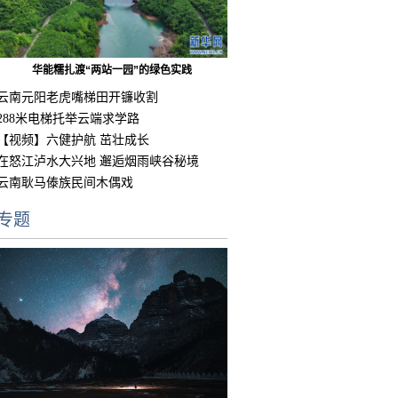
华能糯扎渡“两站一园”的绿色实践
云南元阳老虎嘴梯田开镰收割
288米电梯托举云端求学路
【视频】六健护航 茁壮成长
在怒江泸水大兴地 邂逅烟雨峡谷秘境
云南耿马傣族民间木偶戏
专题