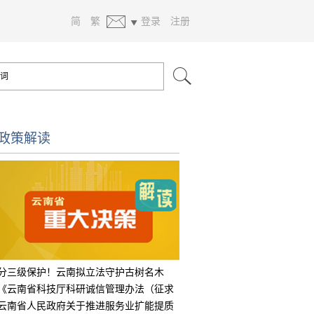
简
繁
登录
注册
政策解读
分三级保护！云南拟立法守护古树名木
《云南省科技厅科研诚信管理办法（征求
意见
云南省人民政府关于推进服务业扩能提质