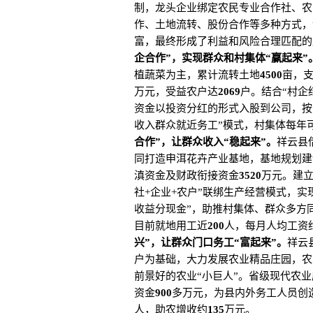
制，龙头企业绑定农民专业合作社、农
作、土地流转、股份合作等多种方式，
富，最终形成了利益和风险合理匹配的
企合作”，实现群众和村集体“赢起来”
植蔬菜为主，累计流转土地
4500
亩，
万元，受益农户达
2069
户。结合“村企
资金以投资分红的形式入股到公司，按
收入群众就近务工”模式，村集体每年
合作”，让群众收入“稳起来”。
祥云县
同打造申洱花卉产业基地，基地规划建
滇资金及财政衔接资金
3520
万元。建立
社+企业+农户”联绑生产经营模式，
收益分现金”，助推村集体、群众多方
目前就地用工近
200
人，每月人均工资
兴”，让群众门口务工“富起来”。
祥云
户为基础，大力发展农业精品庄园，农
前景好的农业“小巨人”。省级现代农
资金
900
多万元，为县内外务工人员创
人，助农增收约
135
万元。