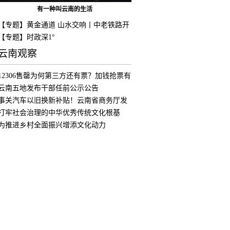
有一种叫云南的生活
【专题】黄金通道 山水交响丨中老铁路开
通
【专题】时政深1°
云南观察
12306售罄为何第三方还有票？加钱抢票有
用
云南五地发布干部任前公示公告
事关汽车以旧换新补贴！云南省商务厅发
布公
打牢社会治理的中华优秀传统文化根基
为推进乡村全面振兴增添文化动力