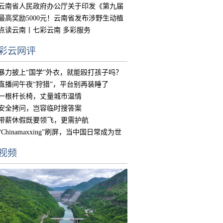
的实
云南省人民政府办公厅关于印发《第九届
中国
最高奖励5000元！云南省发布涉野生动植
物违
点读云南丨七彩云南 多彩服务
彩云网评
暴力披上“国学”外衣，就能殴打孩子吗？
直播间午夜“狩猎”，平台别再装睡了
一根杆长椅，丈量城市温情
安全拷问，岂容临时搜答案
带薪休假既要领飞，更需护航
“Chinamaxxing”刷屏，当中国日常成为世
界
视频